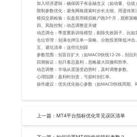
‌加入经济逻辑‌：确保因子有金融含义（如动量、估值
‌限制参数优化‌：避免网格搜索时步长太细。用遗传
‌模拟交易检验‌：实盘前用模拟账户跑3个月，观察策
四、风险控制：动态调整是关键
‌动态调仓‌：季度重新训练模型，剔除失效因子。比
‌仓位管理‌：别满仓押注单一策略。分散投资降低冲击
五、避坑清单：这些坑别踩
‌参数范围‌：别盲目扩大（如MACD快线12-26，别拉到
‌回测验证‌：别只看总盈利，忽略最大回撤和胜率。
‌动态调整‌：市场从震荡变趋势时，及时调整参数。
‌心理陷阱‌：盈利时别贪，亏损时别扛单。
‌操作建议‌：优先优化核心参数（如MACD快线周期
上一篇：MT4平台指标优化常见误区清单