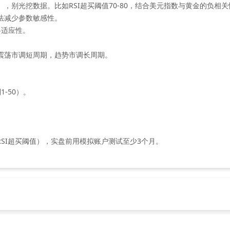
），别光挖数据。比如RSI超买阈值70-80，结合美元指数与黄金的负相关
算法减少参数敏感性。
略适应性。
如震荡市调短周期，趋势市调长周期。
。
1-50）。
、RSI超买阈值），实盘前用模拟账户测试至少3个月。