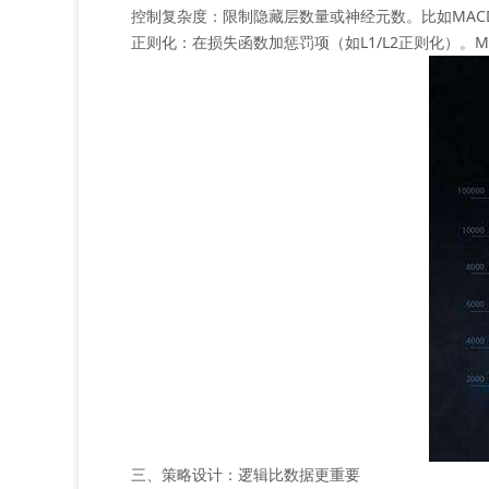
‌控制复杂度‌：限制隐藏层数量或神经元数。比如MACD
‌正则化‌：在损失函数加惩罚项（如L1/L2正则化）
三、策略设计：逻辑比数据更重要