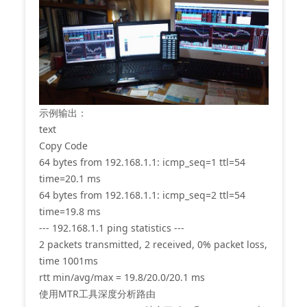
‌示例输出‌：
text
Copy Code
64 bytes from 192.168.1.1: icmp_seq=1 ttl=54
time=20.1 ms
64 bytes from 192.168.1.1: icmp_seq=2 ttl=54
time=19.8 ms
--- 192.168.1.1 ping statistics ---
2 packets transmitted, 2 received, 0% packet loss,
time 1001ms
rtt min/avg/max = 19.8/20.0/20.1 ms
使用MTR工具深度分析路由