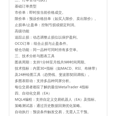
‌基础订单类型‌
市价单：即时按当前价格成交‌。
限价单：预设价格挂单（如买入限价、卖出限价）‌。
止损单/止盈单：控制亏损或锁定利润‌。
‌高级功能‌
追踪止损：动态调整止损位以保护盈利‌。
OCO订单：组合止损与止盈条件‌。
锁仓功能：同一品种可同时持有多空单‌。
三、技术分析与图表工具
‌图表周期‌：支持1分钟至月线共9种时间周期‌。
‌技术指标‌：内置30+指标（如MACD、RSI、布林带）
及24种绘图工具（趋势线、斐波那契回调线）‌。
‌多图表联动‌：支持多品种同屏分析‌。
每位交易者都应了解的最佳MetaTrader 4指标
四、自动化交易（EA）
‌MQL4编程‌：支持自定义交易机器人（EA）及指标‌。
‌策略测试器‌：通过历史数据回测优化策略‌。
‌自动执行‌：预设条件触发交易，无需人工干预‌。