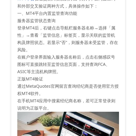
和‌外部交叉验证‌两种方式，具体操作如下：
一、MT4平台内置监管查询功能
‌服务器监管状态查询‌
登录MT4后，右键点击导航栏服务器名称→选择「属
性」→查看「监管信息」标签页，显示关联的监管机
构及牌照状态。若显示“否”，则服务器未受监管，存在
风险‌。
在账户登录界面输入服务器名称后，点击右侧感叹号
图标可直接跳转至监管信息页面，支持查询FCA、
ASIC等主流机构牌照‌。
‌正版MT4验证‌
通过MetaQuotes官网留言查询经纪商是否使用官方授
权MT4软件‌。
在手机MT4应用中搜索经纪商名称，若可正常登录则
说明为正版平台‌。