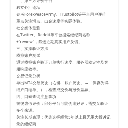
二、第三方评价平台
‌独立外汇论坛‌
参考ForexPeaceArmy、Trustpilot等平台用户评价，
重点关注滑点、出金速度等实际体验‌。
‌社交媒体监测‌
在Twitter、Reddit等平台搜索经纪商名称
+“review”，筛选近期真实用户反馈‌。
三、实操验证方法
‌模拟账户测试‌
通过模拟账户验证订单执行速度、服务器稳定性及客
服响应效率‌。
‌交易记录分析‌
导出MT4交易历史（右键「账户历史」→「保存为详
细户口结单」），检查成交价与报价差异‌。
四、口碑查询注意事项
‌警惕虚假评价‌：部分平台可能伪造好评，需交叉验证
多个来源‌。
‌关注长期表现‌：优先选择经营5年以上且无重大投诉记
录的经纪商‌