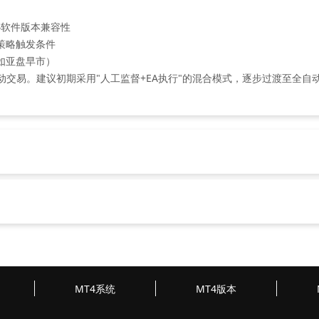
T4软件版本兼容性
策略触发条件
如亚盘早市）
动交易。建议初期采用"人工监督+EA执行"的混合模式，逐步过渡至全自
MT4系统
MT4版本