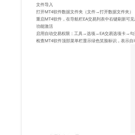
‌文件导入‌
打开MT4软件数据文件夹（‌文件→打开数据文件夹‌），将.
重启MT4软件，在导航栏‌EA交易‌列表中右键刷新可见
‌功能激活‌
启用自动交易权限：‌工具→选项→EA交易选项卡→勾选
检查MT4软件顶部菜单栏显示绿色笑脸标识，表示自