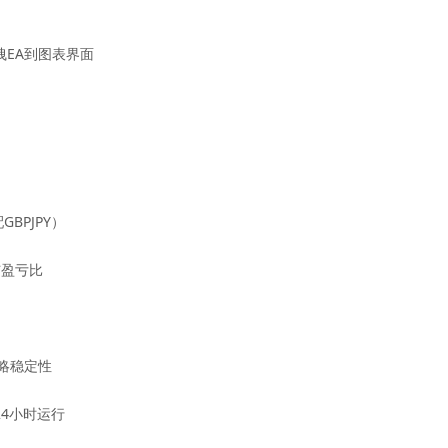
拽EA到图表界面
BPJPY）
与盈亏比
略稳定性
24小时运行