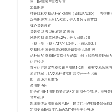
三、EA部署与参数配置
‌加载图表‌
打开目标交易品种的K线图（如EUR/USD），右键拖
双击图表右上角EA名称，进入参数设置窗口
‌核心参数设置‌
参数类型 典型配置建议 来源
风险控制 单笔风险≤2%，最大回撤≤5%
止损止盈 止损为ATR的1.5倍，止盈比例2:1
交易时段 避开非农/利率决议等高风险时段
品种适配 选择EA策略适配的货币对（如趋势型EA适配G
‌运行验证‌
首次运行建议在模拟账户测试1-2周，观察交易频率
通过‌终端→EA交易‌标签实时监控开平仓记录
四、高级注意事项
‌多周期协同‌
组合使用H1周期趋势过滤+D1周期仓位管理，提升策
‌异常处理‌
断线重连后需重新激活EA，建议启用VPS服务器保持
定期更新EA版本以适配MT4软件平台升级