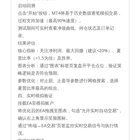
‌启动回测‌
点击“开始”按钮，MT4将基于历史数据逐笔模拟交易，
过程支持加速（最高90%速度）。
测试期间可实时查看净值曲线、持仓状态及订单记
录。
‌结果评估‌
‌核心指标‌：关注净利润、最大回撤（建议<20%）、夏
普比率（>1.5为佳）及胜率。
‌图表分析‌：通过“图表”标签页复盘开平仓点位，验证策
略逻辑是否符合预期。
‌参数优化‌：对止损、止盈等参数进行网格搜索，选择
夏普比率最高的组合。
四、实时模拟验证
‌挂载EA至模拟账户‌
将优化后的EA拖拽至图表，勾选“允许实时自动交易”，
确认右上角显示笑脸图标。
通过“终端→EA交易”页签监控实时交易信号与执行情
况。